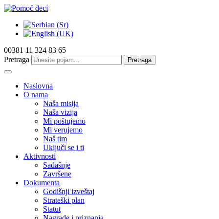
00381 11 324 83 65
Pretraga
Pretraga
Naslovna
O nama
Naša misija
Naša vizija
Mi poštujemo
Mi verujemo
Naš tim
Uključi se i ti
Aktivnosti
Sadašnje
Završene
Dokumenta
Godišnji izveštaj
Strateški plan
Statut
Nagrade i priznanja