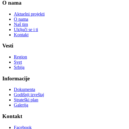
O nama
Aktuelni projekti
O nama
Naš tim
Uključi se i ti
Kontakt
Vesti
Region
Svet
Srbija
Informacije
Dokumenta
Godišnji izveštaj
Strateški plan
Galerija
Kontakt
Facebook