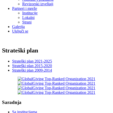
Revizorski izveštaji
Partneri i mreže
Institucije
Lokalni
Strani
Galerija
Uključi se
Strateški plan
Strateški plan 2021-2025
Strateški plan 2015-2020
Strateški plan 2009-2014
Saradnja
Sa institucijama