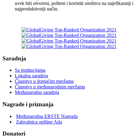
uvek biti otvoreni, pošteni i koristiti sredstva na najefikasniji i
najproduktivniji način.
Saradnja
Sa institucijama
Lokalna saradnja
Članstvo u domaćim mrežama
Članstvo u međunarodnim mrežama
Međunarodna saradnja
Nagrade i priznanja
Međunarodna ERSTE Nagrada
Zahvalnica opštine Ada
Donatori