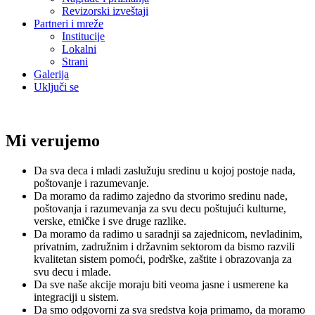
Revizorski izveštaji
Partneri i mreže
Institucije
Lokalni
Strani
Galerija
Uključi se
Mi verujemo
Da sva deca i mladi zaslužuju sredinu u kojoj postoje nada,
poštovanje i razumevanje.
Da moramo da radimo zajedno da stvorimo sredinu nade,
poštovanja i razumevanja za svu decu poštujući kulturne,
verske, etničke i sve druge razlike.
Da moramo da radimo u saradnji sa zajednicom, nevladinim,
privatnim, zadružnim i državnim sektorom da bismo razvili
kvalitetan sistem pomoći, podrške, zaštite i obrazovanja za
svu decu i mlade.
Da sve naše akcije moraju biti veoma jasne i usmerene ka
integraciji u sistem.
Da smo odgovorni za sva sredstva koja primamo, da moramo