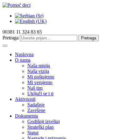
00381 11 324 83 65
Pretraga
Pretraga
Naslovna
O nama
Naša misija
Naša vizija
Mi poštujemo
Mi verujemo
Naš tim
Uključi se i ti
Aktivnosti
Sadašnje
Završene
Dokumenta
Godišnji izveštaj
Strateški plan
Statut
Nagrade i priznanja