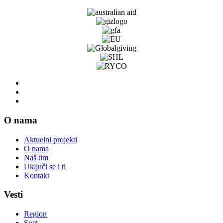
O nama
Aktuelni projekti
O nama
Naš tim
Uključi se i ti
Kontakt
Vesti
Region
Svet