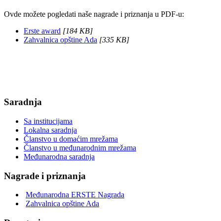
Ovde možete pogledati naše nagrade i priznanja u PDF-u:
Erste award
[184 KB]
Zahvalnica opštine Ada
[335 KB]
Saradnja
Sa institucijama
Lokalna saradnja
Članstvo u domaćim mrežama
Članstvo u međunarodnim mrežama
Međunarodna saradnja
Nagrade i priznanja
Međunarodna ERSTE Nagrada
Zahvalnica opštine Ada