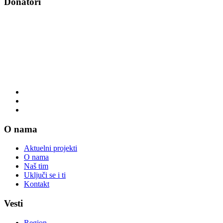
Donatori
O nama
Aktuelni projekti
O nama
Naš tim
Uključi se i ti
Kontakt
Vesti
Region