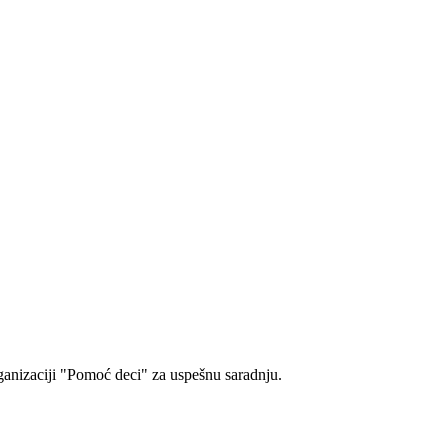
.
ganizaciji "Pomoć deci" za uspešnu saradnju.