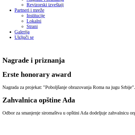
Revizorski izveštaji
Partneri i mreže
Institucije
Lokalni
Strani
Galerija
Uključi se
Nagrade i priznanja
Erste honorary award
Nagrada za projekat: "Poboljšanje obrazovanja Roma na jugu Srbije"
Zahvalnica opštine Ada
Odbor za smanjenje siromaštva u opštini Ada dodeljuje zahvalnicu or