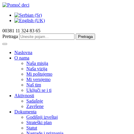
00381 11 324 83 65
Pretraga
Pretraga
Naslovna
O nama
Naša misija
Naša vizija
Mi poštujemo
Mi verujemo
Naš tim
Uključi se i ti
Aktivnosti
Sadašnje
Završene
Dokumenta
Godišnji izveštaj
Strateški plan
Statut
Nagrade i priznanja